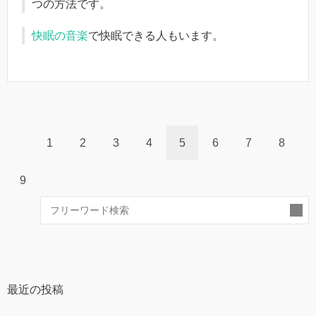
つの方法です。
快眠の音楽
で快眠できる人もいます。
1
2
3
4
5
6
7
8
9
索
最近の投稿