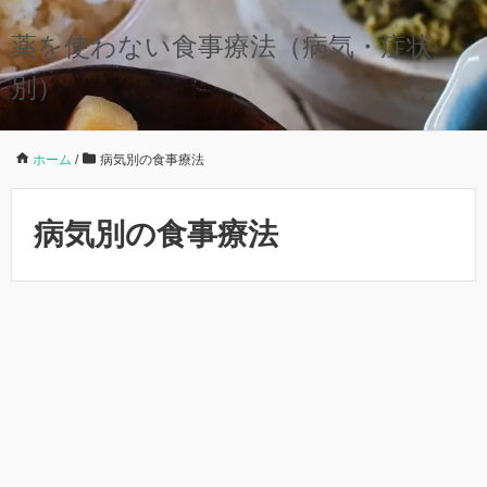
薬を使わない食事療法（病気・症状
別）
ホーム
/
病気別の食事療法
病気別の食事療法