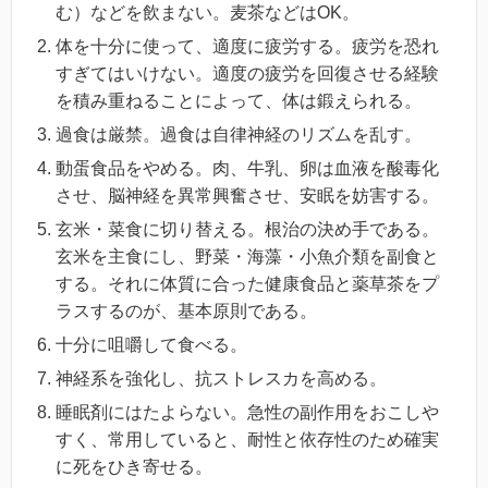
む）などを飲まない。麦茶などはOK。
体を十分に使って、適度に疲労する。疲労を恐れ
すぎてはいけない。適度の疲労を回復させる経験
を積み重ねることによって、体は鍛えられる。
過食は厳禁。過食は自律神経のリズムを乱す。
動蛋食品をやめる。肉、牛乳、卵は血液を酸毒化
させ、脳神経を異常興奮させ、安眠を妨害する。
玄米・菜食に切り替える。根治の決め手である。
玄米を主食にし、野菜・海藻・小魚介類を副食と
する。それに体質に合った健康食品と薬草茶をプ
ラスするのが、基本原則である。
十分に咀嚼して食べる。
神経系を強化し、抗ストレスカを高める。
睡眠剤にはたよらない。急性の副作用をおこしや
すく、常用していると、耐性と依存性のため確実
に死をひき寄せる。