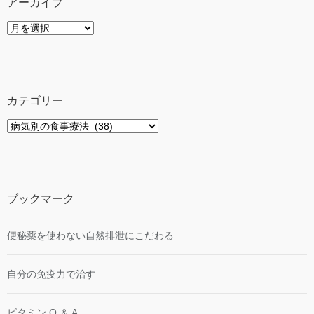
アーカイブ
ア
ー
カ
イ
ブ
カテゴリー
カ
テ
ゴ
リ
ー
ブックマーク
便秘薬を使わない自然排泄にこだわる
自分の免疫力で治す
ビタミン Q ＆ A