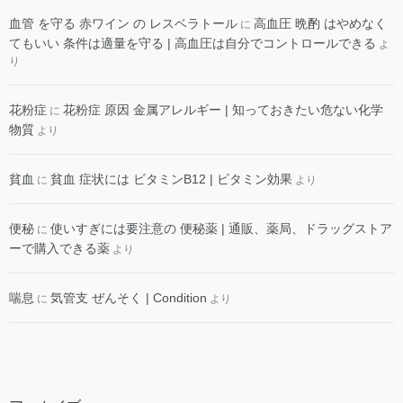
血管 を守る 赤ワイン の レスベラトール
高血圧 晩酌 はやめなく
に
てもいい 条件は適量を守る | 高血圧は自分でコントロールできる
よ
り
花粉症
花粉症 原因 金属アレルギー | 知っておきたい危ない化学
に
物質
より
貧血
貧血 症状には ビタミンB12 | ビタミン効果
に
より
便秘
使いすぎには要注意の 便秘薬 | 通販、薬局、ドラッグストア
に
ーで購入できる薬
より
喘息
気管支 ぜんそく | Condition
に
より