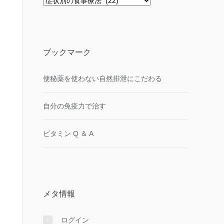
カ
テ
ゴ
リ
ー
ブックマーク
便秘薬を使わない自然排泄にこだわる
自分の免疫力で治す
ビタミン Q ＆ A
メタ情報
ログイン