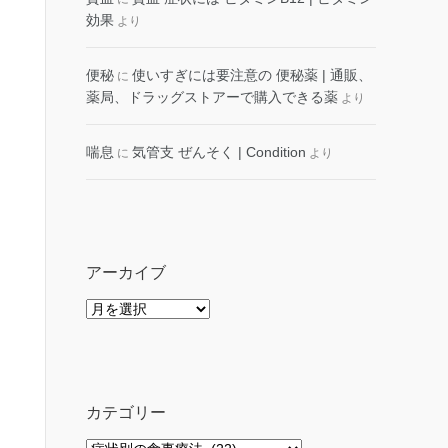
効果
より
便秘
使いすぎには要注意の 便秘薬 | 通販、
に
薬局、ドラッグストアーで購入できる薬
より
喘息
気管支 ぜんそく | Condition
に
より
アーカイブ
ア
ー
カ
イ
ブ
カテゴリー