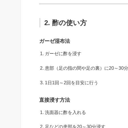
2. 酢の使い方
ガーゼ湿布法
ガーゼに酢を浸す
患部（足の指の間や足の裏）に20～30
1日1回～2回を目安に行う
直接浸す方法
洗面器に酢を入れる
足などの患部を20～30分浸す