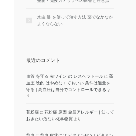
整腸・免疫力アップへの影響と注意点
水虫 酢 を使って治す方法 薬でなかなか
よくならない
最近のコメント
血管 を守る 赤ワイン の レスベラトール
高
に
血圧 晩酌 はやめなくてもいい 条件は適量を
守る | 高血圧は自分でコントロールできる
よ
り
花粉症
花粉症 原因 金属アレルギー | 知って
に
おきたい危ない化学物質
より
貧血
貧血 症状には ビタミンB12 | ビタミン
に