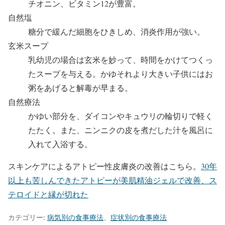
チオニン、ビタミン12が豊富。
自然塩
糖分で緩んだ細胞をひきしめ、消炎作用が強い。
玄米スープ
乳幼児の場合は玄米を妙って、時間をかけてつくっ
たスープを与える。かゆそれより大きい子供にはお
粥をあげると解毒が早まる。
自然療法
かゆい部分を、ダイコンやキュウリの輪切りで軽く
たたく。また、ニンニクの皮を煮だした汁を風呂に
入れて入浴する。
スキンケアによるアトピー性皮膚炎の改善はこちら。
30年
以上も苦しんできたアトピーが美肌精油ジェルで改善、ス
テロイドと縁が切れた
カテゴリー:
病気別の食事療法
、
症状別の食事療法