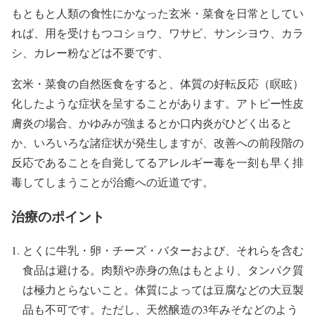
もともと人類の食性にかなった玄米・菜食を日常としてい
れば、用を受けもつコショウ、ワサビ、サンシヨウ、カラ
シ、カレー粉などは不要です、
玄米・菜食の自然医食をすると、体質の好転反応（瞑眩）
化したような症状を呈することがあります。アトピー性皮
膚炎の場合、かゆみが強まるとか口内炎がひどく出ると
か、いろいろな諸症状が発生しますが、改善への前段階の
反応であることを自覚してるアレルギー毒を一刻も早く排
毒してしまうことが治癒への近道です。
治療のポイント
とくに牛乳・卵・チーズ・バターおよび、それらを含む
食品は避ける。肉類や赤身の魚はもとより、タンパク質
は極力とらないこと。体質によっては豆腐などの大豆製
品も不可です。ただし、天然醸造の3年みそなどのよう