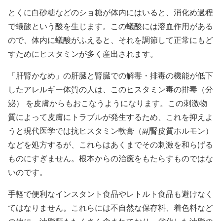
とくに白砂糖などのショ糖が体内にはいると、消化め過程
で蟻酸という酸を生じます。この蟻酸には溶血作用がある
ので、体内に蟻酸がふえると、それを調節して正常にもど
すためにヒスタミンが多く産出されます。
「肝腎かなめ」の肝臓と腎臓での解毒・排毒の機能が低下
したアレルギー体質の人は、このヒスタミン毒の排毒（分
泌） を皮膚からもおこなうようになります。この刺激物
質によって皮膚にトラブルが発生するため、これを抑えよ
うと現代医学では抗ヒスタミン軟膏（副腎皮質ホルモン）
などを処方するが、これらはあくまでその刺激を和らげる
ものにすぎません。根本からの治癒をもたらすものではな
いのです。
手軽で便利なインスタント食品やレトルト食品も避けなく
てはなりません。これらには不自然な保存料、着色料など