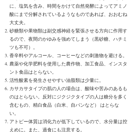
に、塩気を含み、時間をかけて自然発酵によってアミノ
酸にまで分解されているようなものであれば、おおむね
大丈夫。
砂糖類や果物類は副交感神経を緊張させる方向に作用す
るので、夜間のかゆみを強めてしまう（黒砂糖、ハチミ
ツも不可）。
香辛料やアルコール、コーヒーなどの刺激物を避ける。
農薬や化学肥料を使用した農作物、加工食品、インスタ
ント食品はとらない。
活性酸素を発生させやすい油脂類は少量に。
カサカサタイプの肌の人の場合は、酸味や苦みのあるも
のはとらない。反対にジクジクタイプの人は糖分を多く
含むもの、精白食品（白米、自パンなど） はとらな
い。
アトピー体質は消化力が低下しているので、水分量は控
えめに。また、過食にも注意する。