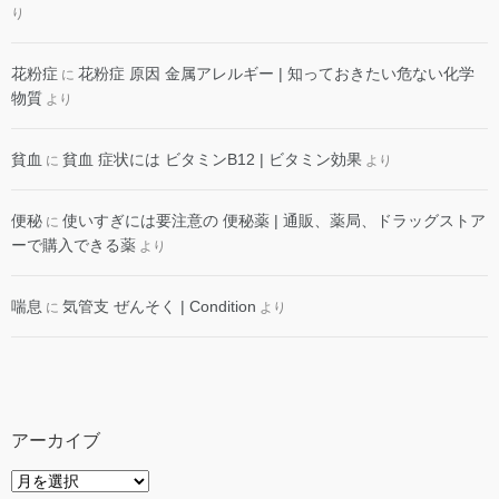
り
花粉症
花粉症 原因 金属アレルギー | 知っておきたい危ない化学
に
物質
より
貧血
貧血 症状には ビタミンB12 | ビタミン効果
に
より
便秘
使いすぎには要注意の 便秘薬 | 通販、薬局、ドラッグストア
に
ーで購入できる薬
より
喘息
気管支 ぜんそく | Condition
に
より
アーカイブ
ア