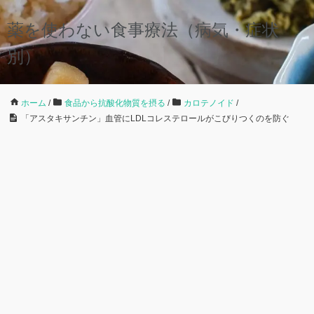
薬を使わない食事療法（病気・症状
別）
ホーム
/
食品から抗酸化物質を摂る
/
カロテノイド
/
「アスタキサンチン」血管にLDLコレステロールがこびりつくのを防ぐ