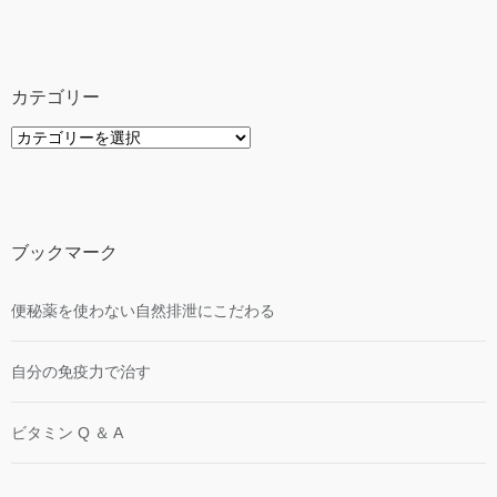
ー
カ
イ
ブ
カテゴリー
カ
テ
ゴ
リ
ー
ブックマーク
便秘薬を使わない自然排泄にこだわる
自分の免疫力で治す
ビタミン Q ＆ A