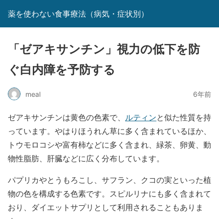
薬を使わない食事療法（病気・症状別）
「ゼアキサンチン」視力の低下を防
ぐ白内障を予防する
meal
6年前
ゼアキサンチンは黄色の色素で、
ルティン
と似た性質を持
っています。やはりほうれん草に多く含まれているほか、
トウモロコシや富有柿などに多く含まれ、緑茶、卵黄、動
物性脂肪、肝臓などに広く分布しています。
パプリカやとうもろこし、サフラン、クコの実といった植
物の色を構成する色素です。スピルリナにも多く含まれて
おり、ダイエットサプリとして利用されることもありま